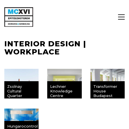
INTERIOR DESIGN |
WORKPLACE
Zsolnay
Lechner
Transformer
Cultural
Knowledge
House
Quarter
Centre
Budapest
Pécs
Interior
Design
Hungarocontrol