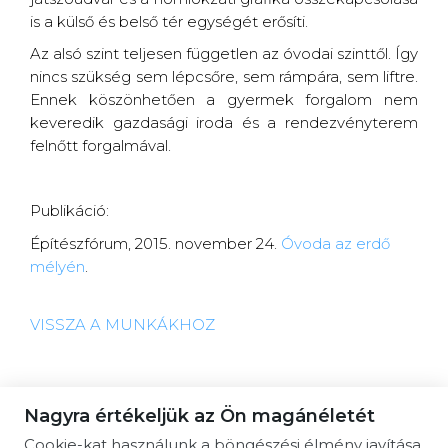
is a külső és belső tér egységét erősíti.
Az alsó szint teljesen független az óvodai szinttől. Így
nincs szükség sem lépcsőre, sem rámpára, sem liftre.
Ennek köszönhetően a gyermek forgalom nem
keveredik gazdasági iroda és a rendezvényterem
felnőtt forgalmával.
Publikáció:
Építészfórum, 2015. november 24.
Óvoda az erdő
mélyén
.
VISSZA A MUNKÁKHOZ
Nagyra értékeljük az Ön magánéletét
Cookie-kat használunk a böngészési élmény javítása