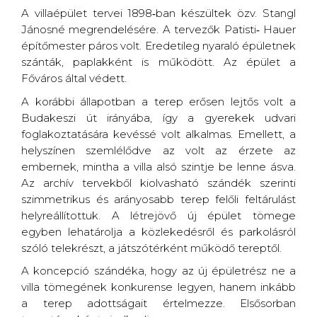
A villaépület tervei 1898‐ban készültek özv. Stangl
Jánosné megrendelésére. A tervezők Patisti‐ Hauer
építőmester páros volt. Eredetileg nyaraló épületnek
szánták, paplakként is működött. Az épület a
Főváros által védett.
A korábbi állapotban a terep erősen lejtős volt a
Budakeszi út irányába, így a gyerekek udvari
foglakoztatására kevéssé volt alkalmas. Emellett, a
helyszínen szemlélődve az volt az érzete az
embernek, mintha a villa alsó szintje be lenne ásva.
Az archív tervekből kiolvasható szándék szerinti
szimmetrikus és arányosabb terep felőli feltárulást
helyreállítottuk. A létrejövő új épület tömege
egyben lehatárolja a közlekedésről és parkolásról
szóló telekrészt, a játszótérként működő tereptől.
A koncepció szándéka, hogy az új épületrész ne a
villa tömegének konkurense legyen, hanem inkább
a terep adottságait értelmezze. Elsősorban