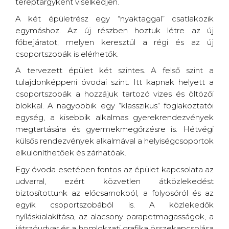
tereptárgyként viselkedjen.
A két épületrész egy “nyaktaggal” csatlakozik
egymáshoz. Az új részben hoztuk létre az új
főbejáratot, melyen keresztül a régi és az új
csoportszobák is elérhetők.
A tervezett épület két szintes. A felső szint a
tulajdonképpeni óvodai szint. Itt kapnak helyett a
csoportszobák a hozzájuk tartozó vizes és öltözői
blokkal. A nagyobbik egy “klasszikus“ foglakoztatói
egység, a kisebbik alkalmas gyerekrendezvények
megtartására és gyermekmegőrzésre is. Hétvégi
külsős rendezvények alkalmával a helyiségcsoportok
elkülöníthetőek és zárhatóak.
Egy óvoda esetében fontos az épület kapcsolata az
udvarral, ezért közvetlen átközlekedést
biztosítottunk az előcsarnokból, a folyosóról és az
egyik csoportszobából is. A közlekedők
nyíláskialakítása, az alacsony parapetmagasságok, a
játszóudvar és a homlokzati grafika összekapcsolása