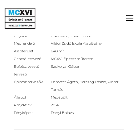
+ LAUDER ÓVODA BŐVÍTÉS
LAUDER ÓVODA BŐVÍTÉS
Helyszín
Budapest, Budakeszi út
Megrendelő
Világi Zsidó Iskola Alapítvány
2
Alapterület
640 m
Generál tervező
MCXVI Építészműterem
Építész vezető
Szokolyai Gábor
tervező
Építész tervezők
Demeter Ágota, Herczeg László, Pintér
Tamás
Állapot
Megépült
Projekt év
2014.
Fényképek
Danyi Balázs