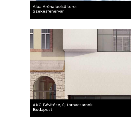
Alba Aréna belső terei
Székesfehérvár
AKG Bővítése, új tornacsarnok
Budapest