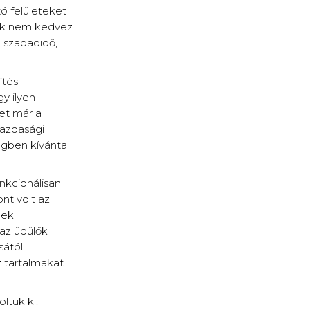
tó felületeket
nek nem kedvez
, szabadidő,
ítés
y ilyen
et már a
gazdasági
égben kívánta
nkcionálisan
nt volt az
nek
 az üdülők
sától
z tartalmakat
ltük ki.