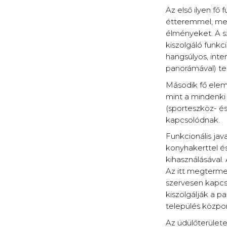
Az első ilyen fő
étteremmel, mely 
élményeket. A szá
kiszolgáló funkc
hangsúlyos, inte
panorámával) ter
Második fő elemk
mint a mindenki 
(sporteszköz- és
kapcsolódnak.
Funkcionális jav
konyhakerttel és
kihasználásával.
Az itt megterme
szervesen kapcso
kiszolgálják a pa
település közpo
Az üdülőterülete