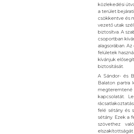
közlekedési útv
a terület bejára
csökkentve és me
vezető utak szél
biztosítva. A sz
csoportban kíván
alagsorában. Az
felületek haszná
kívánjuk elősegí
biztosítását.
A Sándor- és Bö
Balaton partra 
megteremtené az
kapcsolatát. Le
rácsatlakoztatásá
felé sétány és s
sétány. Ezek a f
szövethez való
elszakítottságát