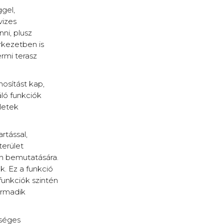
ggel,
vizes
nni, plusz
erkezetben is
ermi terasz
nosítást kap,
áló funkciók
ületek
rtással,
terület
len bemutatására.
. Ez a funkció
funkciók szintén
harmadik
gséges