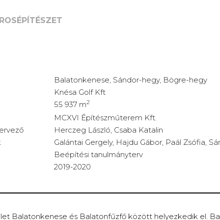
T, BALATONKENESE
ROSÉPÍTÉSZET
GY BÖGRE-HEGY FEJLESZTÉSI TERÜLET
ENESE
Balatonkenese, Sándor-hegy, Bögre-hegy
Knésa Golf Kft
2
55 937 m
MCXVI Építészműterem Kft.
tervező
Herczeg László, Csaba Katalin
k
Galántai Gergely, Hajdu Gábor, Paál Zsófia, Sár
Beépítési tanulmányterv
2019-2020
rület Balatonkenese és Balatonfűzfő között helyezkedik el. 