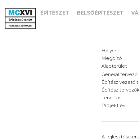
+ SÁNDOR-HEGY, BÖGRE-HEGY FEJLESZTÉSI TERÜLE
ÉPÍTÉSZET
BELSŐÉPÍTÉSZET
VÁ
SÁNDOR-HE
BALATONK
Helyszín
Megbízó
Alapterület
Generál tervező
Építész vezető 
Építész tervező
Tervfázis
Projekt év
A fejlesztési te