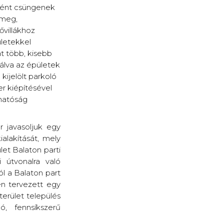
tként csüngenek
 meg,
ővillákhoz
ületekkel
at több, kisebb
nálva az épületek
ijelölt parkoló
r kiépítésével
rhatóság
r javasoljuk egy
alakítását, mely
et Balaton parti
i útvonalra való
tól a Balaton part
tén tervezett egy
terület település
ó, fennsíkszerű