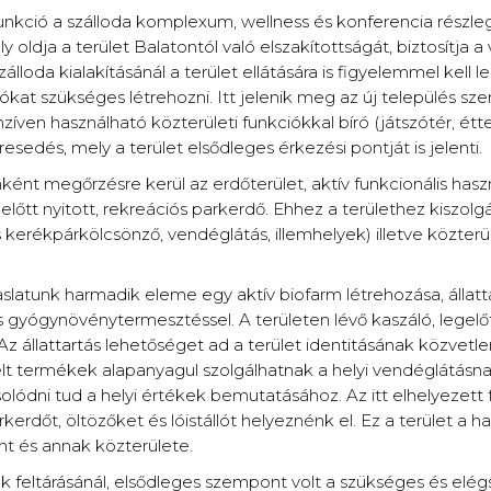
 funkció a szálloda komplexum, wellness és konferencia részle
oldja a terület Balatontól való elszakítottságát, biztosítja a 
lloda kialakításánál a terület ellátására is figyelemmel kell le
iókat szükséges létrehozni. Itt jelenik meg az új település sz
nzíven használható közterületi funkciókkal bíró (játszótér, étt
esedés, mely a terület elsődleges érkezési pontját is jelenti.
ént megőrzésre kerül az erdőterület, aktív funkcionális hasz
előtt nyitott, rekreációs parkerdő. Ehhez a területhez kiszolg
 kerékpárkölcsönző, vendéglátás, illemhelyek) illetve közter
aslatunk harmadik eleme egy aktív biofarm létrehozása, állatta
 gyógynövénytermesztéssel. A területen lévő kaszáló, legelő
 Az állattartás lehetőséget ad a terület identitásának közvet
lt termékek alapanyagul szolgálhatnak a helyi vendéglátásnak
lódni tud a helyi értékek bemutatásához. Az itt elhelyezett 
rkerdőt, öltözőket és lóistállót helyeznénk el. Ez a terület a 
nt és annak közterülete.
k feltárásánál, elsődleges szempont volt a szükséges és elé