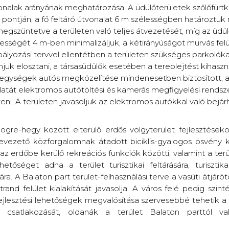
onalak arányának meghatározása. A üdülőterületek szőlőfür
ti pontján, a fő feltáró útvonalat 6 m szélességben határoztuk
gszüntetve a területen való teljes átvezetését, míg az üdül
ességét 4 m-ben minimalizáljuk, a kétirányúságot murvás fel
abályozási tervvel ellentétben a területen szükséges parkolók
juk elosztani, a társasüdülők esetében a tereplejtést kihasz
 egységek autós megközelítése mindenesetben biztosított, a k
latát elektromos autótöltési és kamerás megfigyelési rendsze
teni. A területen javasoljuk az elektromos autókkal való bejá
gre-hegy között elterülő erdős völgyterület fejlesztéseko
levezető közforgalomnak átadott biciklis-gyalogos ösvény ki
 erdőbe kerülő rekreációs funkciók közötti, valamint a terül
hetőséget adna a terület turisztikai feltárására, turisztika
ra. A Balaton part terület-felhasználási terve a vasúti átjáró
trand felület kialakítását javasolja. A város felé pedig szin
ejlesztési lehetőségek megvalósítása szervesebbé tehetik a 
 csatlakozását, oldanák a terület Balaton parttól val