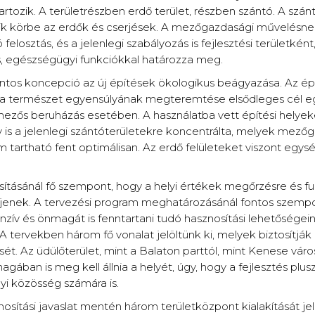
artozik. A területrészben erdő terület, részben szántó. A szán
elik körbe az erdők és cserjések. A mezőgazdasági művelés
felosztás, és a jelenlegi szabályozás is fejlesztési területként
s, egészségügyi funkciókkal határozza meg.
ontos koncepció az új építések ökologikus beágyazása. Az ép
s a természet egyensúlyának megteremtése elsődleges cél eg
ezős beruházás esetében. A használatba vett építési helyek
v is a jelenlegi szántóterületekre koncentrálta, melyek mező
 tartható fent optimálisan. Az erdő felületeket viszont egys
sításánál fő szempont, hogy a helyi értékek megőrzésre és fu
üljenek. A tervezési program meghatározásánál fontos szempo
enzív és önmagát is fenntartani tudó hasznosítási lehetőségei
A tervekben három fő vonalat jelöltünk ki, melyek biztosítják
sét. Az üdülőterület, mint a Balaton parttól, mint Kenese váro
agában is meg kell állnia a helyét, úgy, hogy a fejlesztés plus
lyi közösség számára is.
osítási javaslat mentén három területközpont kialakítását jelö