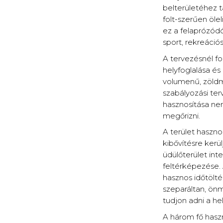
belterületéhez t
folt-szerűen öl
ez a felaprózódó 
sport, rekreáció
A tervezésnél f
helyfoglalása é
volumenű, zöldm
szabályozási ter
hasznosítása nem
megőrizni.
A terület haszno
kibővítésre ker
üdülőterület int
feltérképezése. 
hasznos időtölté
szeparáltan, önm
tudjon adni a he
A három fő haszn